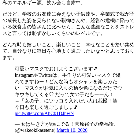
私のエネルギー源、飲み会も自粛中。
だけど、学校のお友達に会えない子供達や、卒業式で我が子
の成長した姿を見られない親御さんや、経営の危機に陥って
いる飲食店の皆さんに比べたら、こんな些細なことをストレ
スと言っては恥ずかしいくらいのレベルです。
どんな時も嬉しいこと、楽しいこと、幸せなことを拾い集め
て、自分なりに毎日を心地よく過ごしたいな〜と思っており
ます。
可愛いマスクでおはようございます🎵
InstagramやTwitterは、手作りの可愛いマスクで溢
れてますねー！どんな時もオシャレを楽しみた
い！マスクがお気に入りの柄や色になるだけでウ
キウキしてくる♡ だって女の子だもーーん！
→「女の子」にツッコミ入れたい人は我慢！笑
今日も楽しく過ごしましょ🎵
pic.twitter.com/AhCb1DJhwN
— 女は生き方が顔にでる！菅原裕子の幸福論。
(@wakeokikasetene)
March 10, 2020