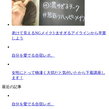
老けて見えるNGメイク3 太すぎるアイラインから卒業
しよう
自分を愛でる合宿レポ。
女性にとって物凄く大切だと気付いたから下着講座し
ます！
最近の記事
自分を愛でる合宿レポ。