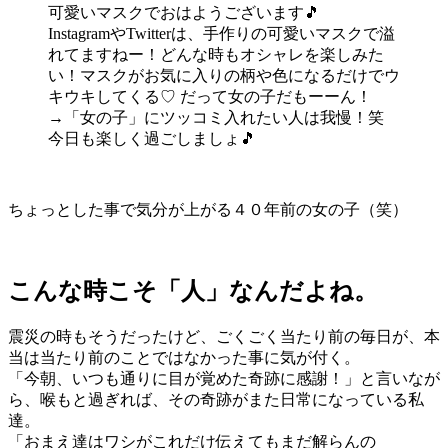
可愛いマスクでおはようございます🎵
InstagramやTwitterは、手作りの可愛いマスクで溢
れてますねー！どんな時もオシャレを楽しみた
い！マスクがお気に入りの柄や色になるだけでウ
キウキしてくる♡ だって女の子だもーーん！
→「女の子」にツッコミ入れたい人は我慢！笑
今日も楽しく過ごしましょ🎵
ちょっとした事で気分が上がる４０年前の女の子（笑）
こんな時こそ「人」なんだよね。
震災の時もそうだったけど、ごくごく当たり前の毎日が、本
当は当たり前のことではなかった事に気が付く。
「今朝、いつも通りに目が覚めた奇跡に感謝！」と言いなが
ら、喉もと過ぎれば、その奇跡がまた日常になっている私
達。
「おまえ達はワシがこれだけ伝えてもまだ解らんの