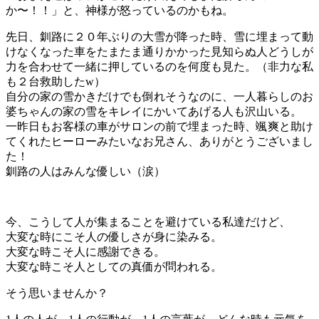
か〜！！」と、神様が怒っているのかもね。
先日、釧路に２０年ぶりの大雪が降った時、雪に埋まって動
けなくなった車をたまたま通りかかった見知らぬ人どうしが
力を合わせて一緒に押しているのを何度も見た。（非力な私
も２台救助したw）
自分の家の雪かきだけでも倒れそうなのに、一人暮らしのお
婆ちゃんの家の雪をキレイにかいてあげる人も沢山いる。
一昨日もお客様の車がサロンの前で埋まった時、颯爽と助け
てくれたヒーローみたいなお兄さん、ありがとうございまし
た！
釧路の人はみんな優しい（涙）
今、こうして人が集まることを避けている私達だけど、
大変な時にこそ人の優しさが身に染みる。
大変な時こそ人に感謝できる。
大変な時こそ人としての真価が問われる。
そう思いませんか？