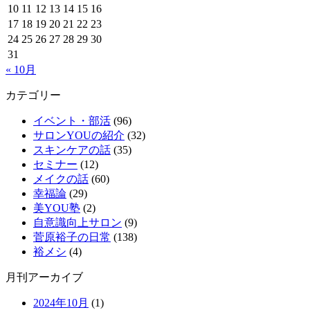
10
11
12
13
14
15
16
17
18
19
20
21
22
23
24
25
26
27
28
29
30
31
« 10月
カテゴリー
イベント・部活
(96)
サロンYOUの紹介
(32)
スキンケアの話
(35)
セミナー
(12)
メイクの話
(60)
幸福論
(29)
美YOU塾
(2)
自意識向上サロン
(9)
菅原裕子の日常
(138)
裕メシ
(4)
月刊アーカイブ
2024年10月
(1)