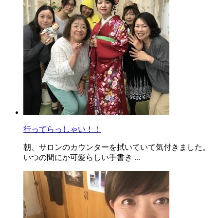
行ってらっしゃい！！
朝、サロンのカウンターを拭いていて気付きました。
いつの間にか可愛らしい手書き ...