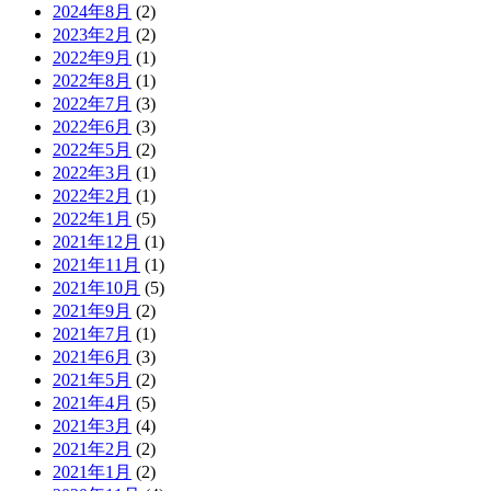
2024年8月
(2)
2023年2月
(2)
2022年9月
(1)
2022年8月
(1)
2022年7月
(3)
2022年6月
(3)
2022年5月
(2)
2022年3月
(1)
2022年2月
(1)
2022年1月
(5)
2021年12月
(1)
2021年11月
(1)
2021年10月
(5)
2021年9月
(2)
2021年7月
(1)
2021年6月
(3)
2021年5月
(2)
2021年4月
(5)
2021年3月
(4)
2021年2月
(2)
2021年1月
(2)