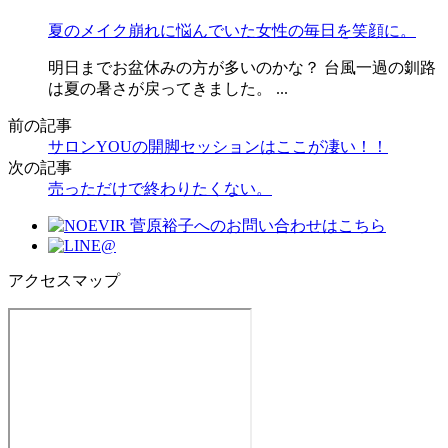
夏のメイク崩れに悩んでいた女性の毎日を笑顔に。
明日までお盆休みの方が多いのかな？ 台風一過の釧路
は夏の暑さが戻ってきました。 ...
前の記事
サロンYOUの開脚セッションはここが凄い！！
次の記事
売っただけで終わりたくない。
アクセスマップ