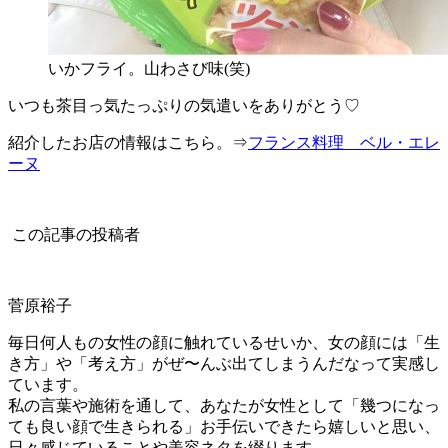
いかフライ。山わさび味(笑)
いつも茶目っ気たっぷりの気遣いをありがとう♡
紹介したお店の情報はこちら。⇒
フランス料理 ベル・エレ
ーヌ
この記事の投稿者
菅原裕子
毎日何人もの女性の顔に触れているせいか、女の顔には「生
き方」や「考え方」がぜ〜んぶ出てしまうんだなって実感し
ています。
私の言葉や施術を通して、あなたが女性として「幾つになっ
ても良い顔で生きられる」お手伝いできたら嬉しいと思い、
日々感じていることや美容ネタを綴ります。