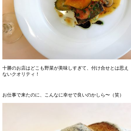
十勝のお店はどこも野菜が美味しすぎて、付け合せとは思え
ないクオリティ！
お仕事で来たのに、こんなに幸せで良いのかしら〜（笑）