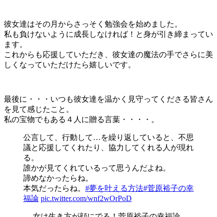
彼女達はその月からさっそく勉強会を始めました。
私も負けないように成長しなければ！と身が引き締まってい
ます。
これからも応援していただき、彼女達の魔法の手でさらに美
しくなっていただけたら嬉しいです。
最後に・・・いつも彼女達を温かく見守ってくださる皆さん
を見て感じたこと。
私の宝物でもある４人に贈る言葉・・・・。
公言して、行動して…を繰り返していると、不思
議と応援してくれたり、協力してくれる人が現れ
る。
誰かが見てくれているって思うんだよね。
諦めなかったらね。
本気だったらね。
#夢を叶える方法
#菅原裕子の幸
福論
pic.twitter.com/wnf2wOrPoD
— 女は生き方が顔にでる！菅原裕子の幸福論。