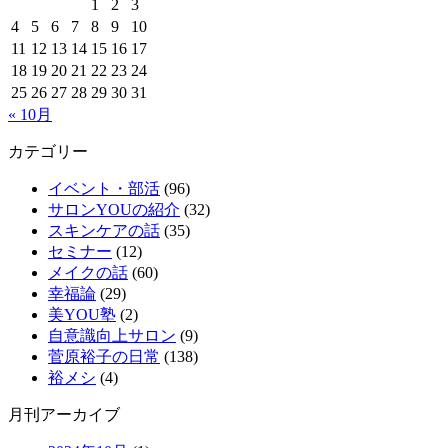
1
2
3
4
5
6
7
8
9
10
11
12
13
14
15
16
17
18
19
20
21
22
23
24
25
26
27
28
29
30
31
« 10月
カテゴリー
イベント・部活
(96)
サロンYOUの紹介
(32)
スキンケアの話
(35)
セミナー
(12)
メイクの話
(60)
幸福論
(29)
美YOU塾
(2)
自意識向上サロン
(9)
菅原裕子の日常
(138)
裕メシ
(4)
月刊アーカイブ