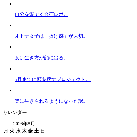
自分を愛でる合宿レポ。
オトナ女子は「抜け感」が大切。
女は生き方が顔に出る。
5月までに顔を戻すプロジェクト。
楽に生きられるようになった訳。
カレンダー
2026年8月
月
火
水
木
金
土
日