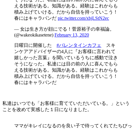
える技術がある。知識がある。経験はこれからも
積み上げていける。だから自信を持っていこう！
春にはキャラバンだ
pic.twitter.com/xbjLStN2ec
— 女は生き方が顔にでる！菅原裕子の幸福論。
(@wakeokikasetene)
February 13, 2020
日曜日に開催した
#バレンタインカフェ
スキ
ンケアアドバイザーの4人に『お客様に言われて
嬉しかった言葉』を聞いているうちに感動で泣き
そうになった。私達には目の前の人に喜んでもら
える技術がある。知識がある。経験はこれからも
積み上げていける。だから自信を持っていこう！
春にはキャラバンだ
私達はいつでも「お客様に育てていただいている。」という
ことを改めて実感した１日になりました。
ママがキレイになるのを良い子で待ってくれてたちびっ