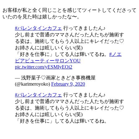
お客様が私と全く同じことを感じてツィートしてくださって
いたのを見た時は嬉しかったな〜。
#バレンタインカフェ
行ってきましたん♪
少し前まで普通のママさんだった人たちが施術す
る姿は、施術してもらう人以上にキレイだった♡
お姉さんには眩しいくらい(笑)
「好きを仕事に」してる人は輝いてるね。
#ノエ
ビアビューティーサロンYOU
pic.twitter.com/yESMIyEOi2
— 浅野葉子♡画家ときどき事務機屋
(@karimeroyoko)
February 9, 2020
#バレンタインカフェ
行ってきましたん♪
少し前まで普通のママさんだった人たちが施術す
る姿は、施術してもらう人以上にキレイだった♡
お姉さんには眩しいくらい(笑)
「好きを仕事に」してる人は輝いてるね。