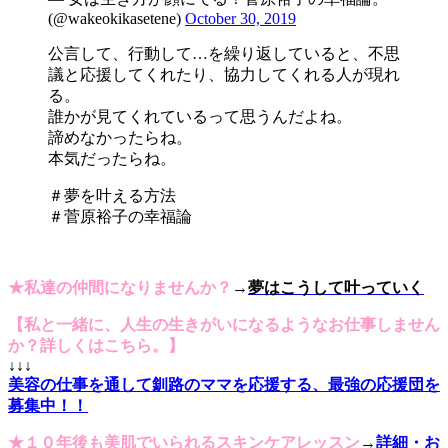
(@wakeokikasetene)
October 30, 2019
公言して、行動して…を繰り返していると、不思
議と応援してくれたり、協力してくれる人が現れ
る。
誰かが見てくれているって思うんだよね。
諦めなかったらね。
本気だったらね。
＃夢を叶える方法
＃菅原裕子の幸福論
★私達の仲間になりませんか？
→
夢はこうして叶っていく
【私と一緒に、人生の生きがいになるようなお仕事しません
か？詳しくはこちら。】
↓↓↓
美容の仕事を通して釧路のママを応援する、最強の応援団を
募集中！！
★１０年後も美肌でいられるスキンケアレッスン
→
詳細・お