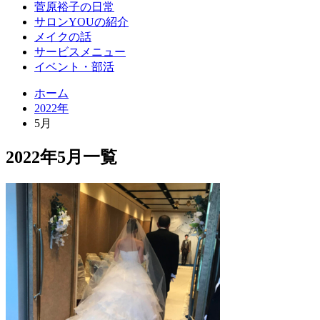
菅原裕子の日常
サロンYOUの紹介
メイクの話
サービスメニュー
イベント・部活
ホーム
2022年
5月
2022年5月一覧