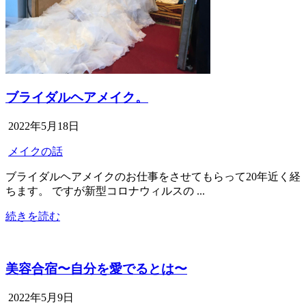
ブライダルヘアメイク。
2022年5月18日
メイクの話
ブライダルヘアメイクのお仕事をさせてもらって20年近く経
ちます。 ですが新型コロナウィルスの ...
続きを読む
美容合宿〜自分を愛でるとは〜
2022年5月9日