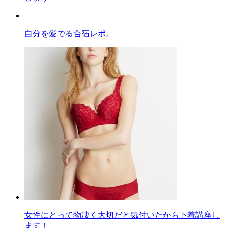
自分を愛でる合宿レポ。
女性にとって物凄く大切だと気付いたから下着講座し
ます！