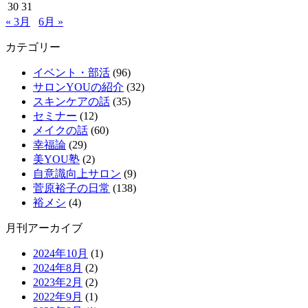
30
31
« 3月
6月 »
カテゴリー
イベント・部活
(96)
サロンYOUの紹介
(32)
スキンケアの話
(35)
セミナー
(12)
メイクの話
(60)
幸福論
(29)
美YOU塾
(2)
自意識向上サロン
(9)
菅原裕子の日常
(138)
裕メシ
(4)
月刊アーカイブ
2024年10月
(1)
2024年8月
(2)
2023年2月
(2)
2022年9月
(1)