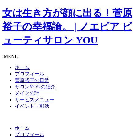
女は生き方が顔に出る！菅原
裕子の幸福論。 | ノエビア ビ
ューティサロン YOU
MENU
ホーム
プロフィール
菅原裕子の日常
サロンYOUの紹介
メイクの話
サービスメニュー
イベント・部活
ホーム
プロフィール