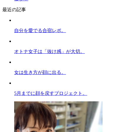
最近の記事
自分を愛でる合宿レポ。
オトナ女子は「抜け感」が大切。
女は生き方が顔に出る。
5月までに顔を戻すプロジェクト。