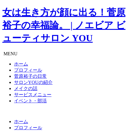
女は生き方が顔に出る！菅原
裕子の幸福論。 | ノエビア ビ
ューティサロン YOU
MENU
ホーム
プロフィール
菅原裕子の日常
サロンYOUの紹介
メイクの話
サービスメニュー
イベント・部活
ホーム
プロフィール