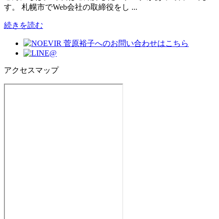
す。 札幌市でWeb会社の取締役をし ...
続きを読む
アクセスマップ