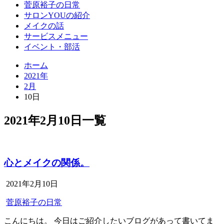
菅原裕子の日常
サロンYOUの紹介
メイクの話
サービスメニュー
イベント・部活
ホーム
2021年
2月
10日
2021年2月10日一覧
心とメイクの関係。
2021年2月10日
菅原裕子の日常
こんにちは。 今日はご紹介したいブログがあって書いてま