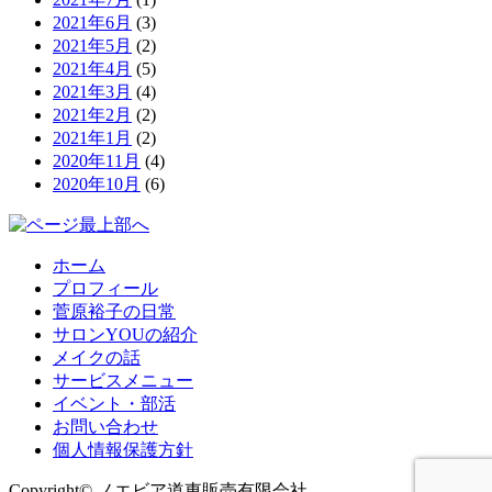
2021年6月
(3)
2021年5月
(2)
2021年4月
(5)
2021年3月
(4)
2021年2月
(2)
2021年1月
(2)
2020年11月
(4)
2020年10月
(6)
ホーム
プロフィール
菅原裕子の日常
サロンYOUの紹介
メイクの話
サービスメニュー
イベント・部活
お問い合わせ
個人情報保護方針
Copyright© ノエビア道東販売有限会社 ,