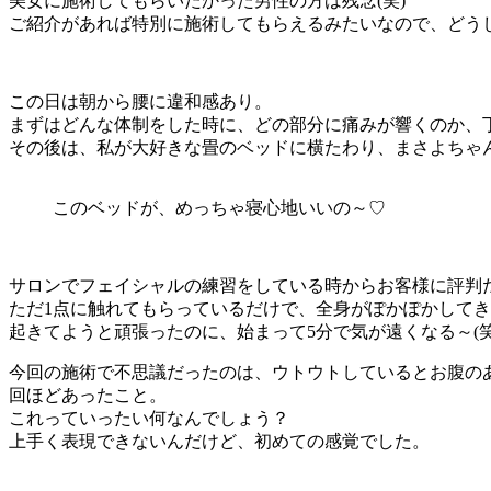
美女に施術してもらいたかった男性の方は残念(笑)
ご紹介があれば特別に施術してもらえるみたいなので、どうし
この日は朝から腰に違和感あり。
まずはどんな体制をした時に、どの部分に痛みが響くのか、
その後は、私が大好きな畳のベッドに横たわり、まさよちゃ
このベッドが、めっちゃ寝心地いいの～♡
サロンでフェイシャルの練習をしている時からお客様に評判
ただ1点に触れてもらっているだけで、全身がぽかぽかして
起きてようと頑張ったのに、始まって5分で気が遠くなる～(笑
今回の施術で不思議だったのは、ウトウトしているとお腹の
回ほどあったこと。
これっていったい何なんでしょう？
上手く表現できないんだけど、初めての感覚でした。