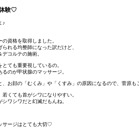
体験♡
よ♪
ーの資格を取得しました。
げられる均整師になった訳だけど、
＆デコルテの施術。
をとても重要視しているの。
あるのが甲状腺のマッサージ。
と、お顔の「むくみ」や「くすみ」の原因になるので、菅原も
、若くても首がシワになりやすい。
がシワシワだと幻滅だもんね。
ッサージはとても大切♡