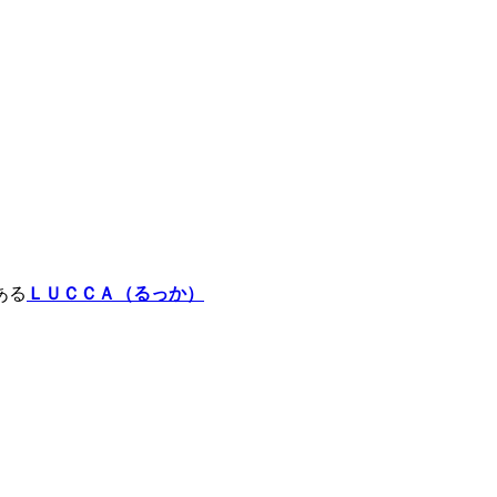
ある
ＬＵＣＣＡ（るっか）