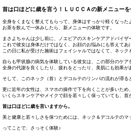
首は口ほどに歳を言う！ＬＵＣＣＡの新メニューを
全身をくまなく整えてもらって、身体はすっかり軽くなった
お茶を飲んで一休みしたら、新メニューの体験です。
まさよちゃんは少し前に、ノエビアのスキンケアアドバイザ
これで彼女は身体だけではなく、お顔のお悩みにも答えてあ
この日に私が受けた施術はフェイシャルではなくて、ネック
自らも甲状腺の病気を体験している彼女は、この部分のケア
全身の代謝を良くしたり、疲れをとったり、美肌にも効果が
そして、このネック（首）とデコルテのリンパの流れが滞る
更に近年の女性は、スマホの操作で下を向くことが多いため
いくらスキンケアやメイクで顔を若々しく保っていても、首
首は口ほどに歳を言いますから。
美と健康と若々しさを保つためには、ネック＆デコルテのマ
ってことで、さっそく体験♪