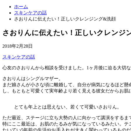
ホーム
スキンケアの話
さおりんに伝えたい！正しいクレンジング&洗顔
さおりんに伝えたい！正しいクレンジ
2018年2月28日
スキンケアの話
心友のさおりんから相談を受けました。1ヶ月後に迫る大切
さおりんはシングルマザー。
まだ娘さんが小さな頃に離婚して、自分が病気になるほど懸
し、もともと可愛くて実年齢より若く見える彼女だからお肌
とても年上とは思えない、若くて可愛いさおりん。
ただ最近、ステージに立ち大勢の人に向かって講演をするま
特にここ最近は、お肌のたるみが気になっているみたい。テ
たいてい5年前の生活やお手入れが大きく関わっているもの