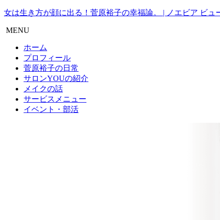
女は生き方が顔に出る！菅原裕子の幸福論。 | ノエビア ビュー
MENU
ホーム
プロフィール
菅原裕子の日常
サロンYOUの紹介
メイクの話
サービスメニュー
イベント・部活