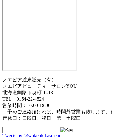
ノエビア道東販売（有）
ノエビアビューティーサロンYOU
北海道釧路市暁町10-13
TEL：0154-22-4524
営業時間：10:00-18:00
（予めご連絡頂ければ、時間外営業も致します。）
定休日：日曜日、祝日、第二土曜日
Tweets by @wakeokikasetene