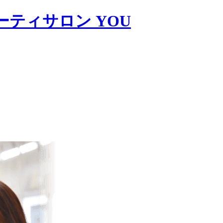
ーティサロン YOU