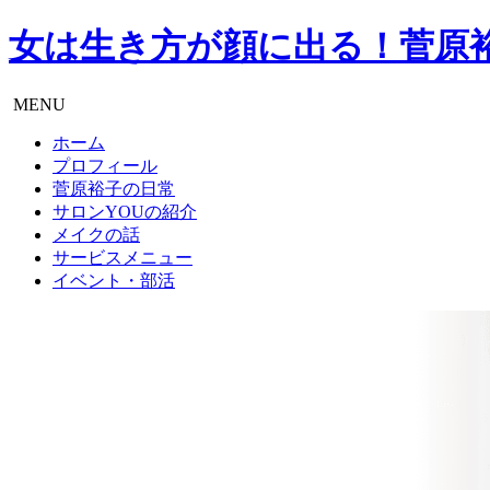
女は生き方が顔に出る！菅原裕子
MENU
ホーム
プロフィール
菅原裕子の日常
サロンYOUの紹介
メイクの話
サービスメニュー
イベント・部活