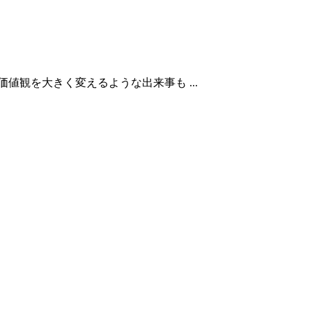
値観を大きく変えるような出来事も ...