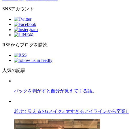
SNSアカウント
RSSからブログを購読
人気の記事
パックを剥がすと自分が見えてくる話。
老けて見えるNGメイク3 太すぎるアイラインから卒業