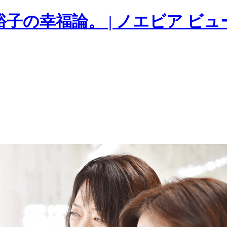
の幸福論。 | ノエビア ビュ