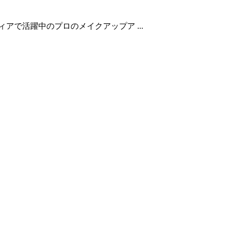
アで活躍中のプロのメイクアップア ...