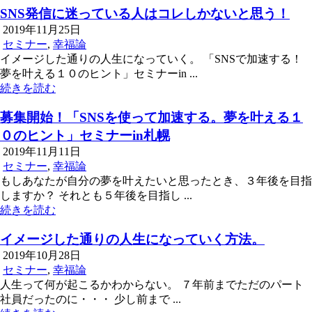
SNS発信に迷っている人はコレしかないと思う！
2019年11月25日
セミナー
,
幸福論
イメージした通りの人生になっていく。 「SNSで加速する！
夢を叶える１０のヒント」セミナーin ...
続きを読む
募集開始！「SNSを使って加速する。夢を叶える１
０のヒント」セミナーin札幌
2019年11月11日
セミナー
,
幸福論
もしあなたが自分の夢を叶えたいと思ったとき、３年後を目指
しますか？ それとも５年後を目指し ...
続きを読む
イメージした通りの人生になっていく方法。
2019年10月28日
セミナー
,
幸福論
人生って何が起こるかわからない。 ７年前までただのパート
社員だったのに・・・ 少し前まで ...