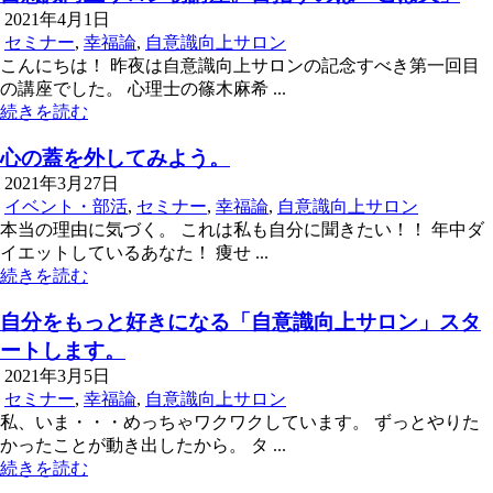
2021年4月1日
セミナー
,
幸福論
,
自意識向上サロン
こんにちは！ 昨夜は自意識向上サロンの記念すべき第一回目
の講座でした。 心理士の篠木麻希 ...
続きを読む
心の蓋を外してみよう。
2021年3月27日
イベント・部活
,
セミナー
,
幸福論
,
自意識向上サロン
本当の理由に気づく。 これは私も自分に聞きたい！！ 年中ダ
イエットしているあなた！ 痩せ ...
続きを読む
自分をもっと好きになる「自意識向上サロン」スタ
ートします。
2021年3月5日
セミナー
,
幸福論
,
自意識向上サロン
私、いま・・・めっちゃワクワクしています。 ずっとやりた
かったことが動き出したから。 タ ...
続きを読む