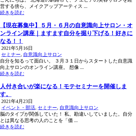
営する傍ら、メイクアップアーティス ...
続きを読む
【現在募集中】５月・６月の自意識向上サロン・オ
ンライン講座｜ますます自分を掘り下げる！好きに
なる！！
2021年5月16日
セミナー
,
自意識向上サロン
自分を知るって面白い。 ３月３１日からスタートした自意識
向上サロンのオンライン講座。 想像 ...
続きを読む
人付き合いが楽になる！モテセミナーを開催しま
す。
2021年4月23日
イベント・部活
,
セミナー
,
自意識向上サロン
脳のタイプが関係していた！ 私、勘違いしていました。自分
とは異なる思考の人のことを「価 ...
続きを読む