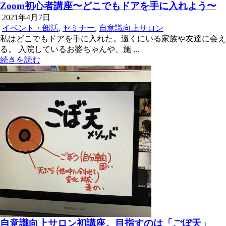
Zoom初心者講座〜どこでもドアを手に入れよう〜
2021年4月7日
イベント・部活
,
セミナー
,
自意識向上サロン
私はどこでもドアを手に入れた。遠くにいる家族や友達に会え
る。 入院しているお婆ちゃんや、施 ...
続きを読む
自意識向上サロン初講座。目指すのは「ごぼ天」