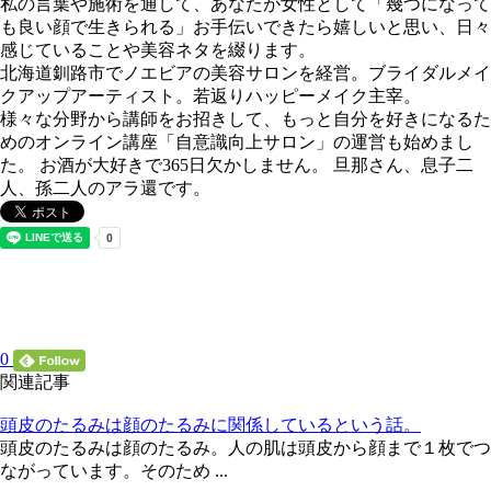
私の言葉や施術を通して、あなたが女性として「幾つになって
も良い顔で生きられる」お手伝いできたら嬉しいと思い、日々
感じていることや美容ネタを綴ります。
北海道釧路市でノエビアの美容サロンを経営。ブライダルメイ
クアップアーティスト。若返りハッピーメイク主宰。
様々な分野から講師をお招きして、もっと自分を好きになるた
めのオンライン講座「自意識向上サロン」の運営も始めまし
た。 お酒が大好きで365日欠かしません。 旦那さん、息子二
人、孫二人のアラ還です。
0
関連記事
頭皮のたるみは顔のたるみに関係しているという話。
頭皮のたるみは顔のたるみ。人の肌は頭皮から顔まで１枚でつ
ながっています。そのため ...