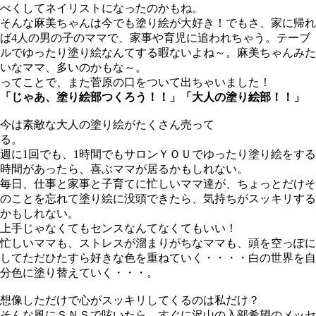
べくしてネイリストになったのかもね。
そんな麻美ちゃんは今でも塗り絵が大好き！でもさ、家に帰れ
ば4人の男の子のママで、家事や育児に追われちゃう。テーブ
ルでゆったり塗り絵なんてする暇ないよね～。麻美ちゃんみた
いなママ、多いのかもな～。
ってことで、また菅原の口をついて出ちゃいました！
「じゃあ、塗り絵部つくろう！！」「大人の塗り絵部！！」
今は素敵な大人の塗り絵がたくさん売って
る。
週に1回でも、1時間でもサロンＹＯＵでゆったり塗り絵をする
時間があったら、喜ぶママが居るかもしれない。
毎日、仕事と家事と子育てに忙しいママ達が、ちょっとだけそ
のことを忘れて塗り絵に没頭できたら、気持ちがスッキリする
かもしれない。
上手じゃなくてもセンスなんてなくてもいい！
忙しいママも、ストレスが溜まりがちなママも、頭を空っぽに
してただひたすら好きな色を重ねていく・・・・白の世界を自
分色に塗り替えていく・・・。
想像しただけで心がスッキリしてくるのは私だけ？
そんな風にＳＮＳで呟いたら、すぐに沢山の入部希望のメッセ