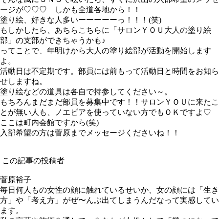
ージが♡♡♡ しかも全道各地から！！
塗り絵、好きな人多いーーーーーっ！！！(笑)
もしかしたら、あちらこちらに「サロンＹＯＵ大人の塗り絵
部」の支部ができちゃうかも♪
ってことで、年明けから大人の塗り絵部が活動を開始します
よ。
活動日は不定期です。部員には前もって活動日と時間をお知ら
せしますね。
塗り絵などの道具は各自で持参してください～。
もちろんまだまだ部員を募集中です！！サロンＹＯＵに来たこ
とが無い人も、ノエビアを使っていない方でもＯＫですよ♡
ここは町内会館ですから(笑)
入部希望の方は菅原までメッセージくださいね！！
この記事の投稿者
菅原裕子
毎日何人もの女性の顔に触れているせいか、女の顔には「生き
方」や「考え方」がぜ〜んぶ出てしまうんだなって実感してい
ます。