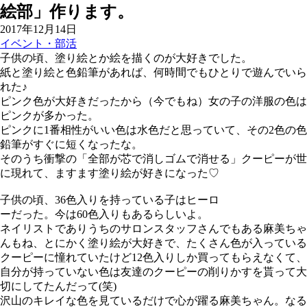
絵部」作ります。
2017年12月14日
イベント・部活
子供の頃、塗り絵とか絵を描くのが大好きでした。
紙と塗り絵と色鉛筆があれば、何時間でもひとりで遊んでいら
れた♪
ピンク色が大好きだったから（今でもね）女の子の洋服の色は
ピンクが多かった。
ピンクに1番相性がいい色は水色だと思っていて、その2色の色
鉛筆がすぐに短くなったな。
そのうち衝撃の「全部が芯で消しゴムで消せる」クーピーが世
に現れて、ますます塗り絵が好きになった♡
子供の頃、36色入りを持っている子はヒーロ
ーだった。今は60色入りもあるらしいよ。
ネイリストでありうちのサロンスタッフさんでもある麻美ちゃ
んもね、とにかく塗り絵が大好きで、たくさん色が入っている
クーピーに憧れていたけど12色入りしか買ってもらえなくて、
自分が持っていない色は友達のクーピーの削りかすを貰って大
切にしてたんだって(笑)
沢山のキレイな色を見ているだけで心が躍る麻美ちゃん。なる