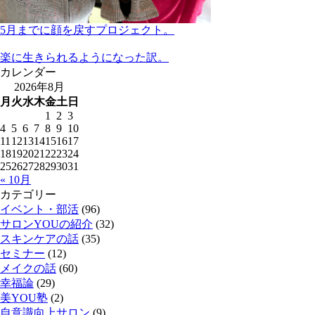
5月までに顔を戻すプロジェクト。
楽に生きられるようになった訳。
カレンダー
2026年8月
月
火
水
木
金
土
日
1
2
3
4
5
6
7
8
9
10
11
12
13
14
15
16
17
18
19
20
21
22
23
24
25
26
27
28
29
30
31
« 10月
カテゴリー
イベント・部活
(96)
サロンYOUの紹介
(32)
スキンケアの話
(35)
セミナー
(12)
メイクの話
(60)
幸福論
(29)
美YOU塾
(2)
自意識向上サロン
(9)