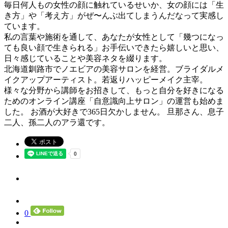
毎日何人もの女性の顔に触れているせいか、女の顔には「生
き方」や「考え方」がぜ〜んぶ出てしまうんだなって実感し
ています。
私の言葉や施術を通して、あなたが女性として「幾つになっ
ても良い顔で生きられる」お手伝いできたら嬉しいと思い、
日々感じていることや美容ネタを綴ります。
北海道釧路市でノエビアの美容サロンを経営。ブライダルメ
イクアップアーティスト。若返りハッピーメイク主宰。
様々な分野から講師をお招きして、もっと自分を好きになる
ためのオンライン講座「自意識向上サロン」の運営も始めま
した。 お酒が大好きで365日欠かしません。 旦那さん、息子
二人、孫二人のアラ還です。
0