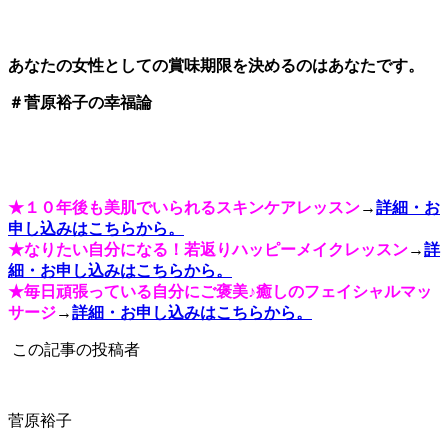
あなたの女性としての賞味期限を決めるのはあなたです。
＃菅原裕子の幸福論
★１０年後も美肌でいられるスキンケアレッスン
→
詳細・お
申し込みはこちらから。
★なりたい自分になる！若返りハッピーメイクレッスン
→
詳
細・お申し込みはこちらから。
★毎日頑張っている自分にご褒美
♪
癒しのフェイシャルマッ
サージ
→
詳細・お申し込みはこちらから。
この記事の投稿者
菅原裕子