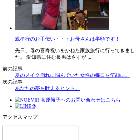
親孝行のお手伝い・・・お母さんは半額です！
先日、母の喜寿祝いをかねた家族旅行に行ってきまし
た。 愛知県に住む長男はさすが ...
前の記事
夏のメイク崩れに悩んでいた女性の毎日を笑顔に。
次の記事
あなたの夢を叶えるヒント。
アクセスマップ