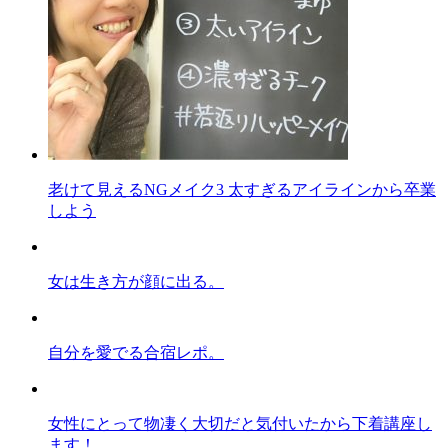
老けて見えるNGメイク3 太すぎるアイラインから卒業
しよう
女は生き方が顔に出る。
自分を愛でる合宿レポ。
女性にとって物凄く大切だと気付いたから下着講座し
ます！