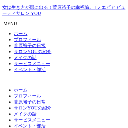
女は生き方が顔に出る！菅原裕子の幸福論。 | ノエビア ビュ
ーティサロン YOU
MENU
ホーム
プロフィール
菅原裕子の日常
サロンYOUの紹介
メイクの話
サービスメニュー
イベント・部活
ホーム
プロフィール
菅原裕子の日常
サロンYOUの紹介
メイクの話
サービスメニュー
イベント・部活