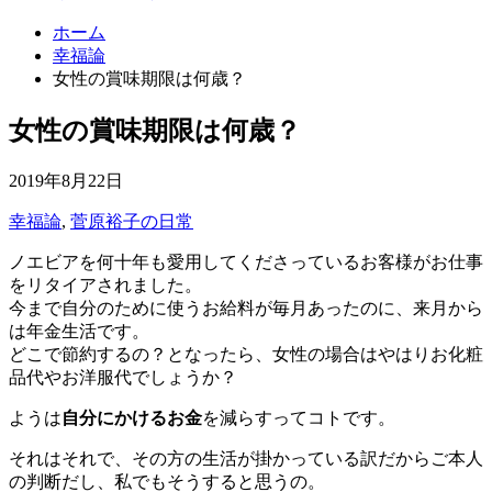
ホーム
幸福論
女性の賞味期限は何歳？
女性の賞味期限は何歳？
2019年8月22日
幸福論
,
菅原裕子の日常
ノエビアを何十年も愛用してくださっているお客様がお仕事
をリタイアされました。
今まで自分のために使うお給料が毎月あったのに、来月から
は年金生活です。
どこで節約するの？となったら、女性の場合はやはりお化粧
品代やお洋服代でしょうか？
ようは
自分にかけるお金
を減らすってコトです。
それはそれで、その方の生活が掛かっている訳だからご本人
の判断だし、私でもそうすると思うの。