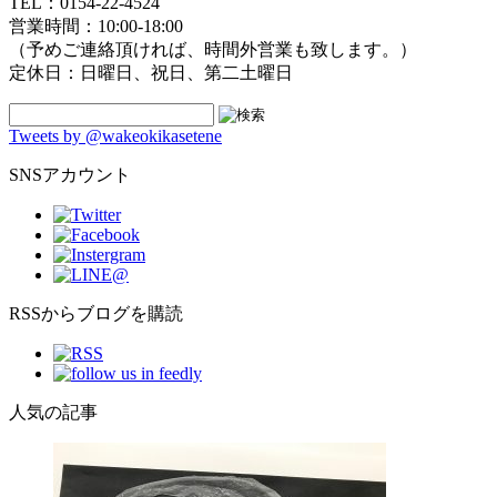
TEL：0154-22-4524
営業時間：10:00-18:00
（予めご連絡頂ければ、時間外営業も致します。）
定休日：日曜日、祝日、第二土曜日
Tweets by @wakeokikasetene
SNSアカウント
RSSからブログを購読
人気の記事