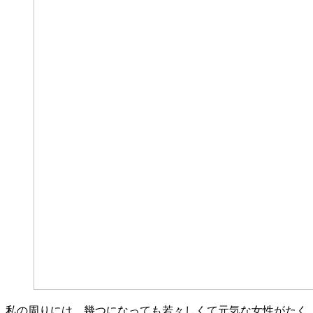
私の周りには、幾つになっても若々しくて元気な女性がたく