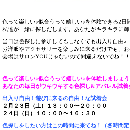
色って楽しい
♪
似合うって嬉しい
♪
を体験できる
2
日
私達が一緒に探しだします。あなたがキラキラに輝
当日は色探しに参加してもしなくても出入り自由
♪
お洋服やアクセサリーを楽しみに来るだけでも、お
会場はサロン
YOU
じゃないので間違えないでね！
色って楽しい
♪
似合うって嬉しい
♪
を体験しましょう
あなたの毎日がウキウキする色探し
&
アパレル試着
出入り自由！遊びに来るの自由！な試着会
２月２３日（土）１３：００〜２０：００
２４日（日）１０：００〜１６：３０
色探しをしたい方はこの時間に来てね！（各時間定