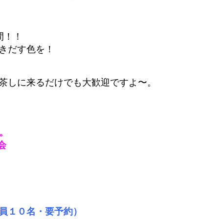
間！！
きだす色を！
茶しに来るだけでも大歓迎ですよ〜。
！
。
会
員１０名・要予約）