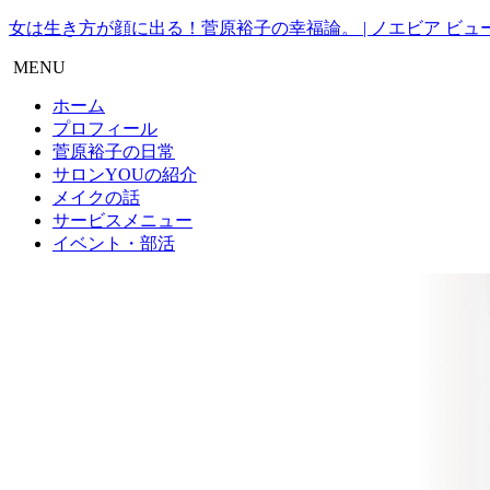
女は生き方が顔に出る！菅原裕子の幸福論。 | ノエビア ビュー
MENU
ホーム
プロフィール
菅原裕子の日常
サロンYOUの紹介
メイクの話
サービスメニュー
イベント・部活